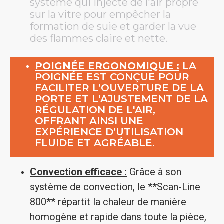
système qui injecte de l'air propre
sur la vitre pour empêcher la
formation de suie et garder la vue
des flammes claire et nette.
POIGNÉE ERGONOMIQUE :
LA
POIGNÉE EST CONÇUE POUR
FACILITER L’OUVERTURE DE LA
PORTE ET L'AJUSTEMENT DE LA
RÉGULATION DE L'AIR,
OFFRANT AINSI UNE
EXPÉRIENCE D’UTILISATION
FLUIDE ET AGRÉABLE.
Convection efficace :
Grâce à son
système de convection, le **Scan-Line
800** répartit la chaleur de manière
homogène et rapide dans toute la pièce,