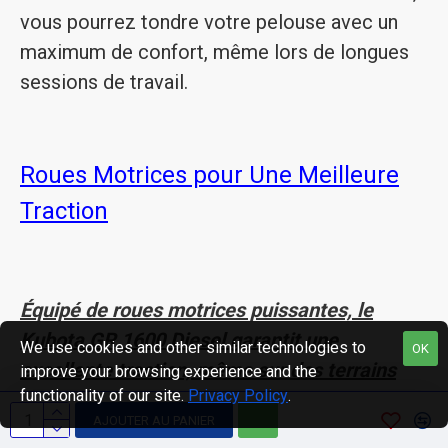
vous pourrez tondre votre pelouse avec un
maximum de confort, même lors de longues
sessions de travail.
Roues Motrices pour Une Meilleure
Traction
Équipé de roues motrices puissantes, le
Kubota GR 1600 Diesel garantit une
We use cookies and other similar technologies to
OK
excellente traction, même sur des terrains
improve your browsing experience and the
functionality of our site.
Privacy Policy
.
difficiles ou humides.
AJOUTER AU PANIER