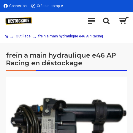
Connexion
Crée un compte
Outillage
frein a main hydraulique e46 AP Racing
frein a main hydraulique e46 AP
Racing en déstockage