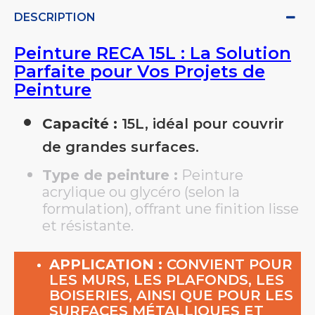
DESCRIPTION
Peinture RECA 15L : La Solution
Parfaite pour Vos Projets de
Peinture
Capacité :
15L, idéal pour couvrir
de grandes surfaces.
Type de peinture :
Peinture
acrylique ou glycéro (selon la
formulation), offrant une finition lisse
et résistante.
APPLICATION :
CONVIENT POUR
LES MURS, LES PLAFONDS, LES
BOISERIES, AINSI QUE POUR LES
SURFACES MÉTALLIQUES ET